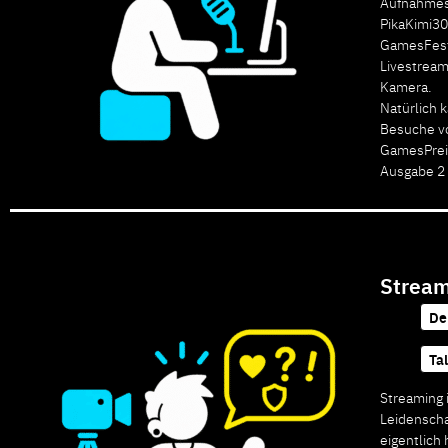
Aufnahmes
PikaKimi30
GamesFesti
Livestream
Kamera.
Natürlich 
Besuche vo
GamesPrei
Ausgabe 2 
Stream
De
Ta
Streaming 
Leidenscha
eigentlich