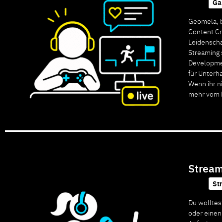
Ga
Geomela, be
Content Cr
Leidenscha
Streaming 
Developmen
für Unterh
Wenn ihr n
mehr vom F
Stream
St
Du wolltes
oder einen