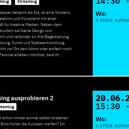
14:30 
ming
,
Streaming
Wo:
sser bekannt als Ela, ist eine Vtuberin,
eatorin und Künstlerin mit einer
3. STOCK: AUFN
ft für kreative Medien. Neben dem
studiert sie Game Design und
t und verbindet so ihre Begeisterung
altung, Kunst und Spieleentwicklung.
icht vor Ort sein könnt oder einfach noch
estival erleben möchtet, seid ihr...
20.06.
ing ausprobieren 2
15:30 
reaming
Wo:
t schon immer einmal selbst streamen
 Blick hinter die Kulissen werfen? Im
3. STOCK: AUFN