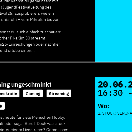
tudio kannst du gemeinsam mit
 (JugendFestivalLeitung des
val26) ausprobieren, wie ein
 entsteht – vom Mikrofon bis zur
kannst du auch einfach zuschauen:
rher PikaKimi30 streamt
s26-Einreichungen oder nachher
und erlebe einen...
20.06.
ing ungeschminkt
16:30 
mokratie
,
Gaming
,
Streaming
,
Wo:
lk
2. STOCK: SEMINA
ist heute für viele Menschen Hobby,
ft oder sogar Beruf. Doch was steckt
 hinter einem Livestream? Gemeinsam