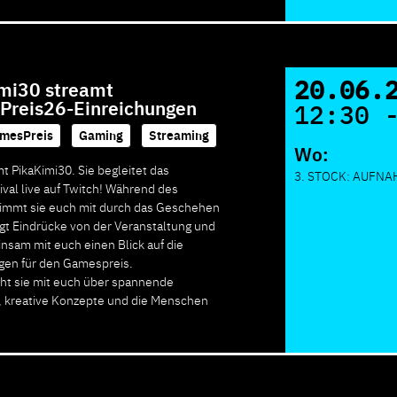
20.06.
mi30 streamt
reis26-Einreichungen
12:30 
mesPreis
,
Gaming
,
Streaming
Wo:
t PikaKimi30. Sie begleitet das
3. STOCK: AUFN
val live auf Twitch! Während des
nimmt sie euch mit durch das Geschehen
eigt Eindrücke von der Veranstaltung und
insam mit euch einen Blick auf die
gen für den Gamespreis.
cht sie mit euch über spannende
, kreative Konzepte und die Menschen