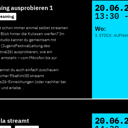
20.06.
ing ausprobieren 1
13:30 
reaming
Wo:
t schon immer einmal selbst streamen
 Blick hinter die Kulissen werfen? Im
3. STOCK: AUFN
tudio kannst du gemeinsam mit
 (JugendFestivalLeitung des
val26) ausprobieren, wie ein
 entsteht – vom Mikrofon bis zur
kannst du auch einfach zuschauen:
rher PikaKimi30 streamt
26-Einreichungen (oder nachher bei
 und erlebe...
20.06.
a streamt