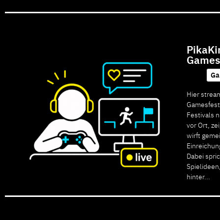
PikaKi
GamesP
Ga
Hier stream
Gamesfesti
Festivals 
vor Ort, z
wirft geme
Einreichun
Dabei spri
Spielideen
hinter...