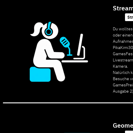
Stream
St
Du wolltes
oder einen
Aufnahmes
PikaKimi30
GamesFesti
Livestream
Kamera.
Natürlich 
Besuche vo
GamesPreis
Ausgabe 2)
Geomel