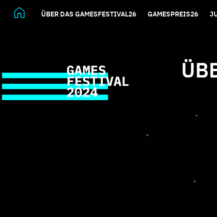
ÜBER DAS GAMESFESTIVAL26
GAMESPREIS26
J
ÜB