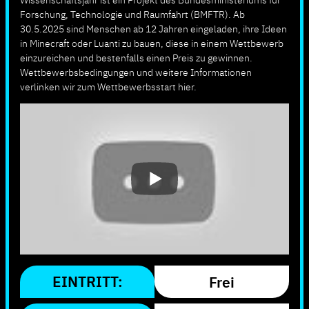
Forschung, Technologie und Raumfahrt (BMFTR). Ab
30.5.2025 sind Menschen ab 12 Jahren eingeladen, ihre Ideen
in Minecraft oder Luanti zu bauen, diese in einem Wettbewerb
einzureichen und bestenfalls einen Preis zu gewinnen.
Wettbewerbsbedingungen und weitere Informationen
verlinken wir zum Wettbewerbsstart hier.
EINTRITT:
Frei