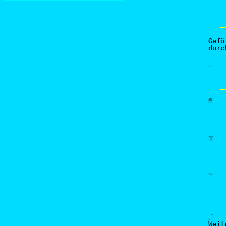
Gefö
durc
Weit