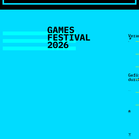
Vera
Gefö
durc