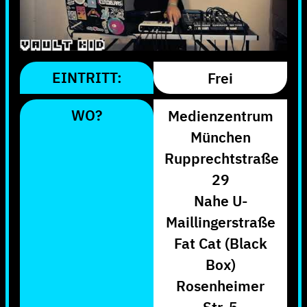
EINTRITT:
Frei
WO?
Medienzentrum
München
Rupprechtstraße
29
Nahe U-
Maillingerstraße
Fat Cat (Black
Box)
Rosenheimer
Str. 5