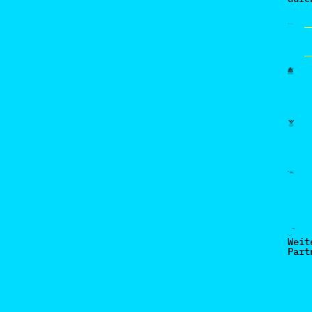
Weit
Part