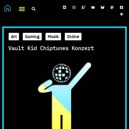
Art
,
Gaming
,
Musik
,
Online
Vault Kid Chiptunes Konzert