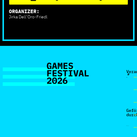
ORGANIZER:
Jirka Dell’Oro-Friedl
Vera
Gefö
durc