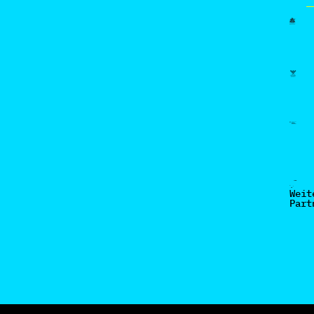
Weit
Part