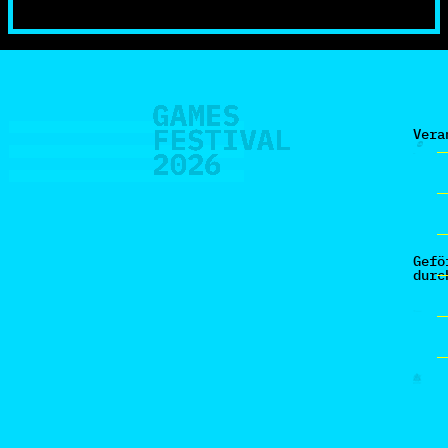
Vera
Gefö
durc