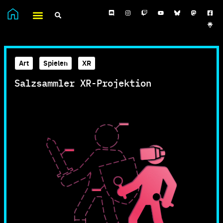
Art
,
Spielen
,
XR
Salzsammler XR-Projektion