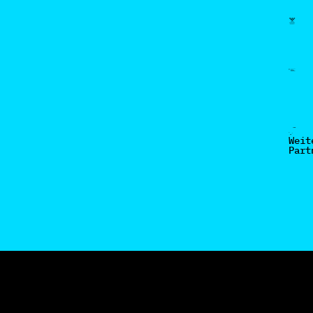
Weit
Part