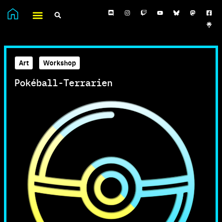
Art
,
Workshop
Pokéball-Terrarien