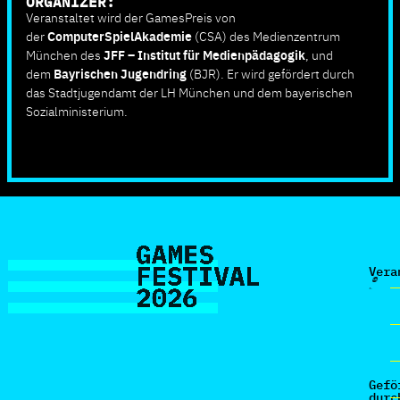
ORGANIZER:
Veranstaltet wird der GamesPreis von
der
ComputerSpielAkademie
(CSA) des Medienzentrum
München des
JFF – Institut für Medienpädagogik
, und
dem
Bayrischen Jugendring
(BJR). Er wird gefördert durch
das Stadtjugendamt der LH München und dem bayerischen
Sozialministerium.
Vera
Gefö
durc