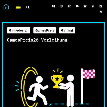
Gamedesign
,
GamesPreis
,
Gaming
GamesPreis26 Verleihung