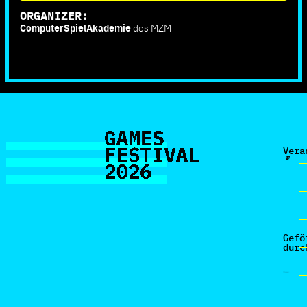
ORGANIZER:
ComputerSpielAkademie
des MZM
Vera
Gefö
durc