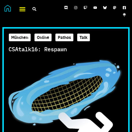
München
,
Online
,
Pathos
,
Talk
CSAtalk16: Respawn