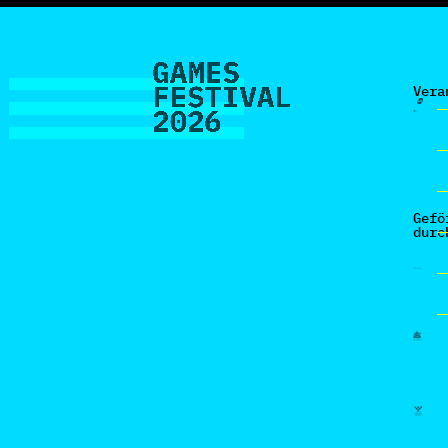
Vera
Gefö
durc