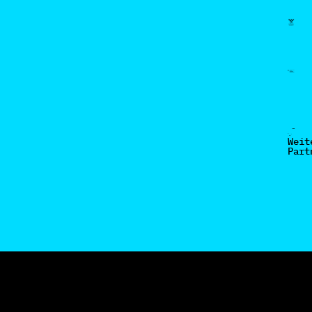
Weit
Part