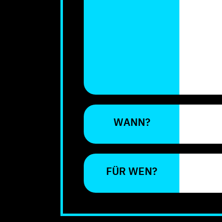
WANN?
FÜR WEN?