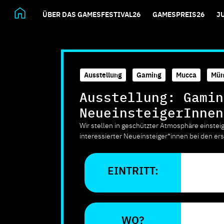
ÜBER DAS GAMESFESTIVAL26
GAMESPREIS26
J
Ausstellung
,
Gaming
,
Mucca
,
Mün
Ausstellung: Gamin
NeueinsteigerInnen
Wir stellen in geschützter Atmosphäre einstei
interessierter Neueinsteiger*innen bei den ers
EINTRITT:
WO?