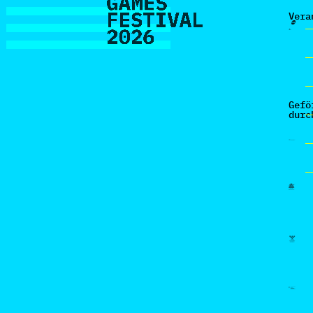
Vera
Gefö
durc